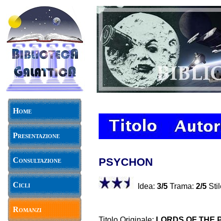
Home
Presentazione
Consultazione
PSYCHON
Cicli
Idea:
3/5
Trama:
2/5
Stil
Romanzi
Titolo Originale:
LORDS OF THE