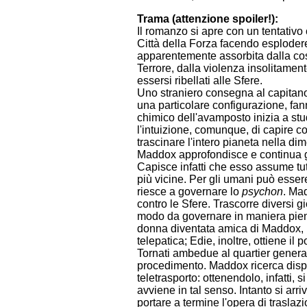
Trama (attenzione spoiler!):
Il romanzo si apre con un tentativo
Città della Forza facendo esplodere u
apparentemente assorbita dalla cos
Terrore, dalla violenza insolitamente 
essersi ribellati alle Sfere.
Uno straniero consegna al capitano 
una particolare configurazione, fann
chimico dell'avamposto inizia a stu
l'intuizione, comunque, di capire co
trascinare l'intero pianeta nella d
Maddox approfondisce e continua gl
Capisce infatti che esso assume tut
più vicine. Per gli umani può esse
riesce a governare lo
psychon
. Ma
contro le Sfere. Trascorre diversi g
modo da governare in maniera pien
donna diventata amica di Maddox, 
telepatica; Edie, inoltre, ottiene il
Tornati ambedue al quartier general
procedimento. Maddox ricerca disper
teletrasporto: ottenendolo, infatti,
avviene in tal senso. Intanto si arri
portare a termine l'opera di traslazi