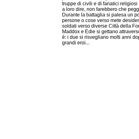
truppe di civili e di fanatici religi
a loro dire, non farebbero che pegg
Durante la battaglia si palesa un po
persone o cose verso mete desiderat
soldati verso diverse Città della Fo
Maddox e Edie si gettano attraverso
è: i due si risvegliano molti anni d
grandi eroi...