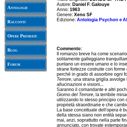
Autore:
Daniel F. Galouye
Antologie
Anno:
1963
Genere:
Xeno SF
Edizione:
Antologia Psychon e Alt
Racconti
Opere Premiate
Commento:
Blog
Il romanzo breve ha come scenario u
solitamente galleggiano tranquilla
puntano un essere umano e lo inse
Forum
strane fortezze costruite con forme 
perchè in grado di assorbire ogni f
Terrore
, una strana griglia avvolge l
allucinazioni e visioni...
Saranno il comandante e altri pochi 
Giorno del Terrore
, la terribile mi
utilizzando lo stesso principio con 
proprietà straordinarie e che cambie
La base concettuale dell'opera è buo
della stessa siano non entità separa
mai, anzi, soprattutto nella parte f
annunciato, con trovate estemporan