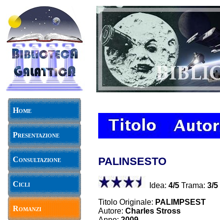
Home
Presentazione
Consultazione
PALINSESTO
Cicli
Idea:
4/5
Trama:
3/5
Titolo Originale:
PALIMPSEST
Romanzi
Autore:
Charles Stross
Anno:
2009