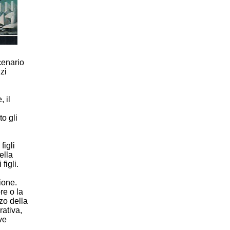
cenario
zi
 il
o gli
figli
ella
figli.
ione.
re o la
zzo della
rativa,
ve