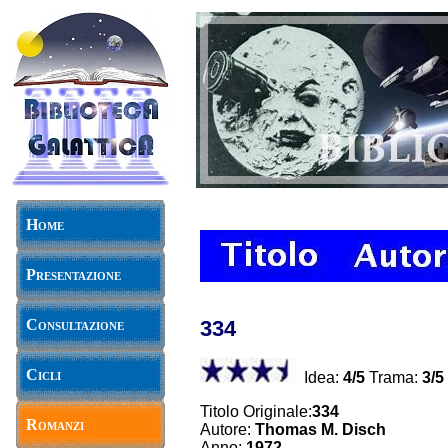
Home
Presentazione
Consultazione
334
Cicli
Idea:
4/5
Trama:
3/5
Titolo Originale:
334
Romanzi
Autore:
Thomas M. Disch
Anno:
1972