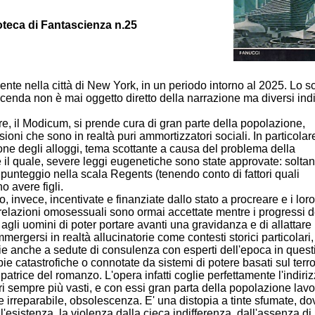
oteca di Fantascienza n.25
nte nella città di New York, in un periodo intorno al 2025. Lo s
icenda non è mai oggetto diretto della narrazione ma diversi indi
e, il Modicum, si prende cura di gran parte della popolazione,
ni che sono in realtà puri ammortizzatori sociali. In particolare,
e degli alloggi, tema scottante a causa del problema della
il quale, severe leggi eugenetiche sono state approvate: soltant
punteggio nella scala Regents (tenendo conto di fattori quali
no avere figli.
nvece, incentivate e finanziate dallo stato a procreare e i loro 
. Le relazioni omosessuali sono ormai accettate mentre i progressi d
i uomini di poter portare avanti una gravidanza e di allattare i 
mergersi in realtà allucinatorie come contesti storici particolari,
azie anche a sedute di consulenza con esperti dell'epoca in quest
ie catastrofiche o connotate da sistemi di potere basati sul terro
patrice del romanzo. L'opera infatti coglie perfettamente l'indiri
i sempre più vasti, e con essi gran parta della popolazione lavo
e irreparabile, obsolescenza. E' una distopia a tinte sfumate, do
ell'esistenza, la violenza dalla cieca indifferenza, dall'assenza di