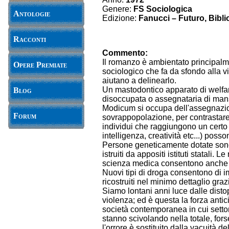
Genere:
FS Sociologica
Antologie
Edizione:
Fanucci – Futuro, Bibli
Racconti
Commento:
Il romanzo è ambientato principalme
Opere Premiate
sociologico che fa da sfondo alla v
aiutano a delinearlo.
Un mastodontico apparato di welfar
Blog
disoccupata o assegnataria di mansio
Modicum si occupa dell'assegnazion
Forum
sovrappopolazione, per contrastare 
individui che raggiungono un certo 
intelligenza, creatività etc...) posso
Persone geneticamente dotate sono, i
istruiti da appositi istituti statali
scienza medica consentono anche agl
Nuovi tipi di droga consentono di im
ricostruiti nel minimo dettaglio gr
Siamo lontani anni luce dalle distop
violenza; ed è questa la forza antici
società contemporanea in cui settor
stanno scivolando nella totale, fors
l'orrore è sostituito dalla vacuità d