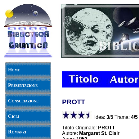
Home
Presentazione
Consultazione
PROTT
Cicli
Idea:
3/5
Trama:
4/5
Titolo Originale:
PROTT
Romanzi
Autore:
Margaret St. Clair
Anno:
1952