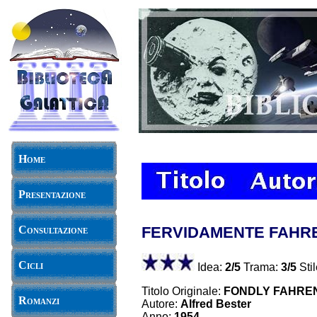
Home
Presentazione
Consultazione
FERVIDAMENTE FAHR
Cicli
Idea:
2/5
Trama:
3/5
Stil
Titolo Originale:
FONDLY FAHRE
Romanzi
Autore:
Alfred Bester
Anno:
1954