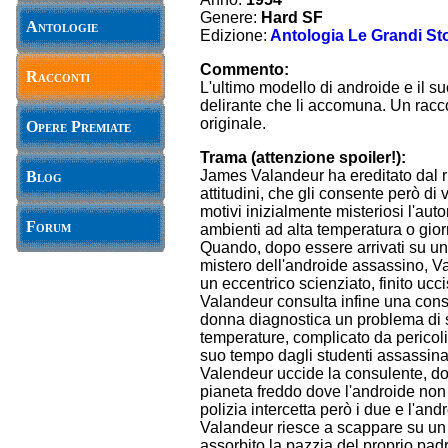
Genere:
Hard SF
Antologie
Edizione:
Antologia Le Grandi Sto
Commento:
Racconti
L'ultimo modello di androide e il su
delirante che li accomuna. Un racco
originale.
Opere Premiate
Trama (attenzione spoiler!):
James Valandeur ha ereditato dal ric
Blog
attitudini, che gli consente però di 
motivi inizialmente misteriosi l'auto
Forum
ambienti ad alta temperatura o gior
Quando, dopo essere arrivati su un 
mistero dell'androide assassino, Val
un eccentrico scienziato, finito ucc
Valandeur consulta infine una cons
donna diagnostica un problema di s
temperature, complicato da pericoli
suo tempo dagli studenti assassinat
Valendeur uccide la consulente, dop
pianeta freddo dove l'androide no
polizia intercetta però i due e l'and
Valandeur riesce a scappare su un 
assorbito la pazzia del proprio padr